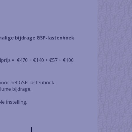
nmalige bijdrage GSP-lastenboek
alprijs = €470 + €140 + €57 + €100
 voor het GSP-lastenboek.
plume bijdrage.
e instelling.