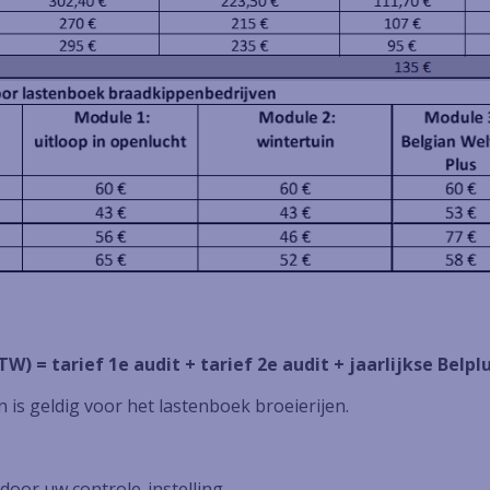
TW) = tarief 1e audit + tarief 2e audit + jaarlijkse Belp
n is geldig voor het lastenboek broeierijen.
door uw controle-instelling.