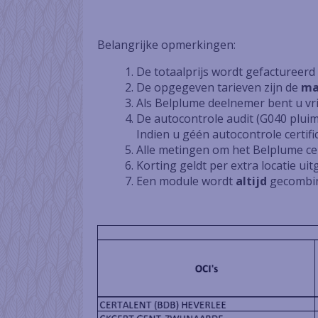
Belangrijke opmerkingen:
De totaalprijs wordt gefactureerd 
De opgegeven tarieven zijn de
ma
Als Belplume deelnemer bent u vrij
De autocontrole audit (G040 pluimv
Indien u géén autocontrole certific
Alle metingen om het Belplume cert
Korting geldt per extra locatie ui
Een module wordt
altijd
gecombin