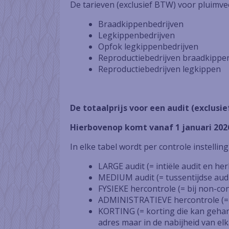
De tarieven (exclusief BTW) voor pluimve
Braadkippenbedrijven
Legkippenbedrijven
Opfok legkippenbedrijven
Reproductiebedrijven braadkippe
Reproductiebedrijven legkippen
De totaalprijs voor een audit (exclusie
Hierbovenop komt vanaf 1 januari 2026
In elke tabel wordt per controle instellin
LARGE audit (= intiële audit en herh
MEDIUM audit (= tussentijdse audi
FYSIEKE hercontrole (= bij non-co
ADMINISTRATIEVE hercontrole (= b
KORTING (= korting die kan gehan
adres maar in de nabijheid van elkaa