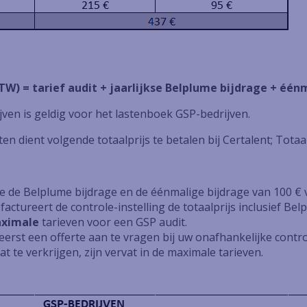
BTW) = tarief audit + jaarlijkse Belplume bijdrage + éé
jven is geldig voor het lastenboek GSP-bedrijven.
ten dient volgende totaalprijs te betalen bij Certalent; Tota
ume de Belplume bijdrage en de éénmalige bijdrage van 100 €
 factureert de controle-instelling de totaalprijs inclusief Bel
ximale
tarieven voor een GSP audit.
erst een offerte aan te vragen bij uw onafhankelijke control
t te verkrijgen, zijn vervat in de maximale tarieven.