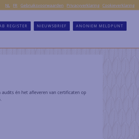
|
NL
FR
Gebruiksvoorwaarden
Privacyverklaring
Cookieverklaring
AB REGISTER
NIEUWSBRIEF
ANONIEM MELDPUNT
 audits én het afleveren van certificaten op
.