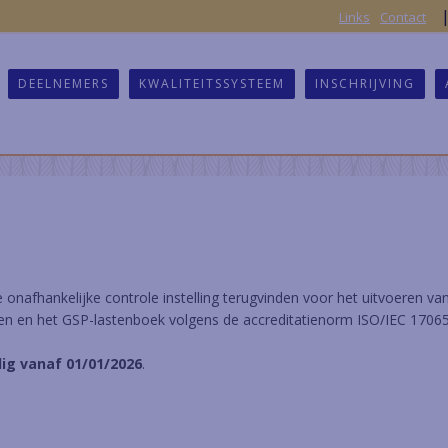
Links
Contact
DEELNEMERS
KWALITEITSSYSTEEM
INSCHRIJVING
 onafhankelijke controle instelling terugvinden voor het uitvoeren van
ken en het GSP-lastenboek volgens de accreditatienorm ISO/IEC 17065
dig vanaf 01/01/2026
.