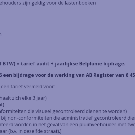
ehouders zijn geldig voor de lastenboeken
n
f BTW) = tarief audit + jaarlijkse Belplume bijdrage.
 een bijdrage voor de werking van AB Register van € 45 
g een tarief vermeld voor:
aalt zich elke 3 jaar)
t)
nformiteiten die visueel gecontroleerd dienen te worden)
ij non-conformiteiten die administratief gecontroleerd di
teerd worden in het geval van een pluimveehouder met twee
r (b.v. in dezelfde straat).)